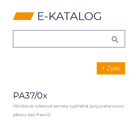
⸠
E-KATALOG
Zpět
chevron_left
PA37/0x
Hliníková roletová lamela vyplněná polyuretanovou
pěnou bez freonů