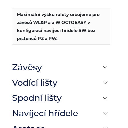
Maximální výšku rolety určujeme pro
závěsů WL&P a a W OCTOEASY v
konfiguraci navíjecí hřídele SW bez
prstenců PZ a PW.
Závěsy
Vodící lišty
Spodní lišty
Navíjecí hřídele