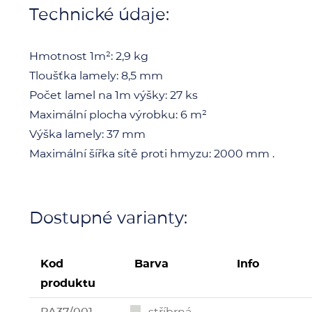
Technické údaje:
Hmotnost 1m²:
2,9 kg
Tloušťka lamely:
8,5 mm
Počet lamel na 1m výšky:
27 ks
Maximální plocha výrobku:
6 m²
Výška lamely:
37 mm
Maximální šířka sítě proti hmyzu:
2000 mm .
Dostupné varianty:
Kod
Barva
Info
produktu
PA37/001
stříbrná