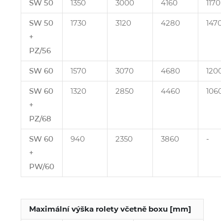
SW 50
1350
3000
4160
1170
SW 50
1730
3120
4280
147
+
PZ/56
SW 60
1570
3070
4680
120
SW 60
1320
2850
4460
106
+
PZ/68
SW 60
940
2350
3860
‑
+
PW/60
Maximální výška rolety včetně boxu [mm]