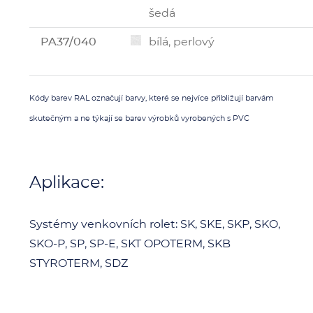
šedá
PA37/040
bílá, perlový
Kódy barev RAL označují barvy, které se nejvíce přibližují barvám
skutečným a ne týkají se barev výrobků vyrobených s PVC
Aplikace:
Systémy venkovních rolet: SK, SKE, SKP, SKO,
SKO-P, SP, SP-E, SKT OPOTERM, SKB
STYROTERM, SDZ