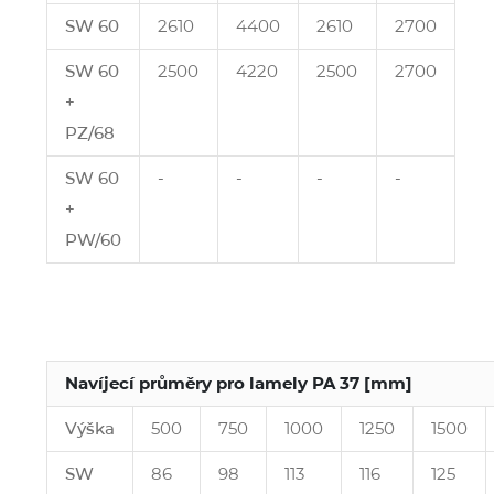
SW 60
2610
4400
2610
2700
SW 60
2500
4220
2500
2700
+
PZ/68
SW 60
‑
‑
‑
‑
+
PW/60
Navíjecí průměry pro lamely PA 37 [mm]
Výška
500
750
1000
1250
1500
SW
86
98
113
116
125