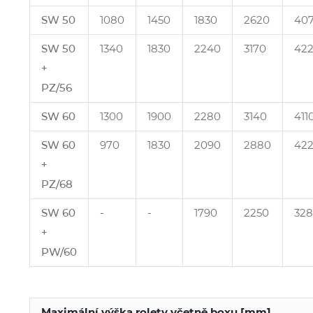
SW 50
1080
1450
1830
2620
40
SW 50
1340
1830
2240
3170
42
+
PZ/56
SW 60
1300
1900
2280
3140
411
SW 60
970
1830
2090
2880
42
+
PZ/68
SW 60
‑
‑
1790
2250
32
+
PW/60
Maximální výška rolety včetně boxu [mm]