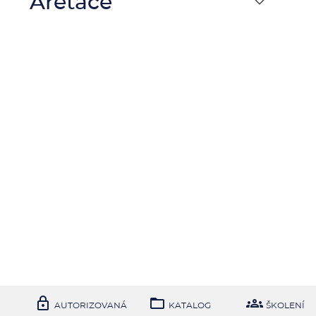
Aretace



AUTORIZOVANÁ
KATALOG
ŠKOLENÍ