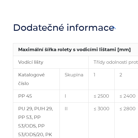
Dodatečné informace
Maximální šířka rolety s vodicími lištami [mm]
Vodící lišty
Třídy odolnosti pro
Katalogové
Skupina
1
2
číslo
PP 45
I
≤ 2500
≤ 2400
PU 29, PUH 29,
II
≤ 3000
≤ 2800
PP 53, PP
53/ODS, PP
53/ODS/20, PK