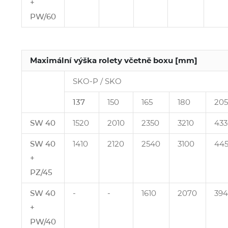
+
PW/60
Maximální výška rolety včetně boxu [mm]
SKO‑P / SKO
137
150
165
180
205
SW 40
1520
2010
2350
3210
433
SW 40
1410
2120
2540
3100
44
+
PZ/45
SW 40
‑
‑
1610
2070
39
+
PW/40