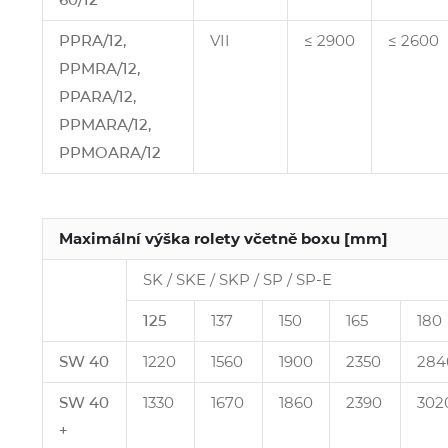
PPRA/12,
VII
≤ 2900
≤ 2600
PPMRA/12,
PPARA/12,
PPMARA/12,
PPMOARA/12
Maximální výška rolety včetně boxu [mm]
SK / SKE / SKP / SP / SP‑E
125
137
150
165
180
SW 40
1220
1560
1900
2350
284
SW 40
1330
1670
1860
2390
302
+