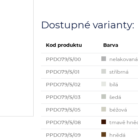
Dostupné varianty:
Kod produktu
Barva
PPDO79/S/00
nelakovaná
PPDO79/S/01
stříbrná
PPDO79/S/02
bílá
PPDO79/S/03
šedá
PPDO79/S/05
béžová
PPDO79/S/08
tmavě hně
PPDO79/S/09
hnědá