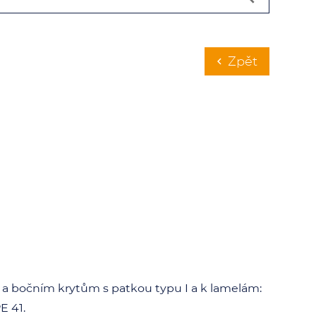
Zpět
chevron_left
a bočním krytům s patkou typu I a k lamelám:
E 41.