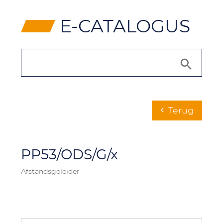
⸠
E-CATALOGUS
Terug
chevron_left
PP53/ODS/G/x
Afstandsgeleider