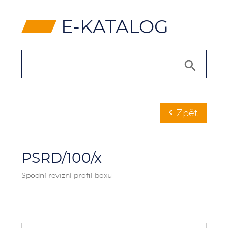
⸠
E-KATALOG
Zpět
chevron_left
PSRD/100/x
Spodní revizní profil boxu