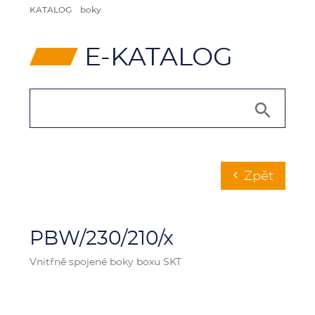
KATALOG
boky
⸠
E-KATALOG
Zpět
chevron_left
PBW/230/210/x
Vnitřně spojené boky boxu SKT