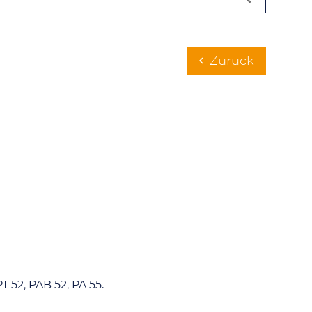
Zurück
chevron_left
T 52, PAB 52, PA 55.