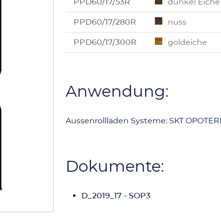
PPD60/17/53R
dunkel Eiche
PPD60/17/280R
nuss
PPD60/17/300R
goldeiche
Anwendung:
Aussenrollläden Systeme: SKT OPOTE
Dokumente:
D_2019_17 - SOP3