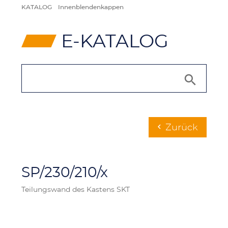
KATALOG
Innenblendenkappen
⸠
E-KATALOG
Zurück
chevron_left
SP/230/210/x
Teilungswand des Kastens SKT