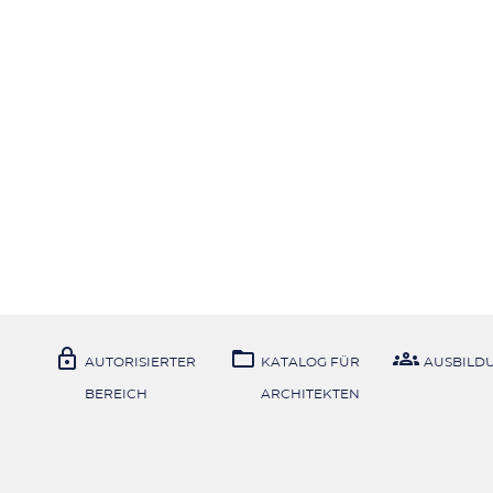



AUTORISIERTER
KATALOG FÜR
AUSBILD
BEREICH
ARCHITEKTEN