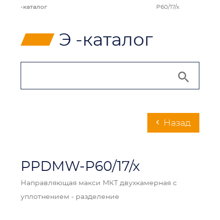
-каталог
P60/17/x
⸠
Э -каталог
Hазад
chevron_left
PPDMW-P60/17/x
Направляющая макси МКТ двухкамерная с
уплотнением - разделение