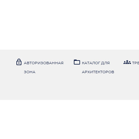



АВТОРИЗОВАННАЯ
КАТАЛОГ ДЛЯ
TР
ЗОНА
АРХИТЕКТОРОВ