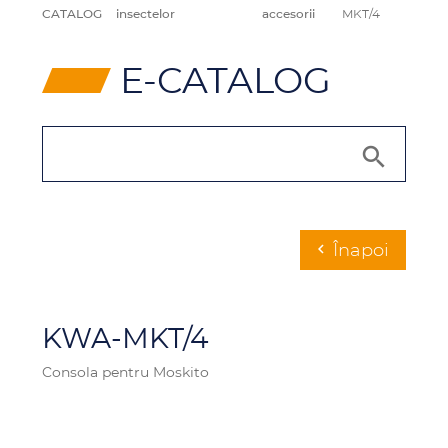
CATALOG
insectelor
accesorii
MKT/4
⸠
E-CATALOG
Înapoi
chevron_left
KWA-MKT/4
Consola pentru Moskito