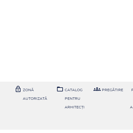



ZONĂ
CATALOG
PREGĂTIRE
AUTORIZATĂ
PENTRU
ARHITECȚI
A