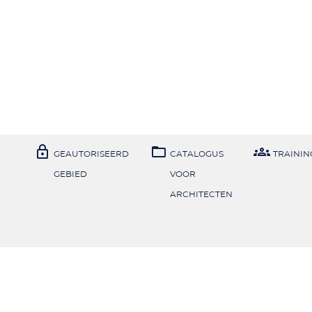



GEAUTORISEERD
CATALOGUS
TRAININ
GEBIED
VOOR
ARCHITECTEN