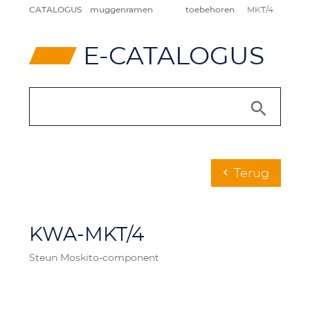
CATALOGUS
muggenramen
toebehoren
MKT/4
⸠
E-CATALOGUS
Terug
chevron_left
KWA-MKT/4
Steun Moskito-component