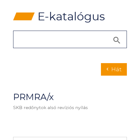
⸠
E-katalógus
Hát
chevron_left
PRMRA/x
SKB redőnytok alsó revíziós nyílás