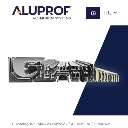
keyboard_arrow_down
HU

E-katalógus
Tokok és konzolok
Alumínium
PRMRA/x