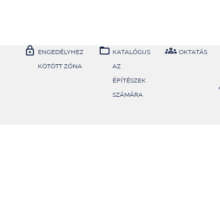



ENGEDÉLYHEZ
KATALÓGUS
OKTATÁS
KÖTÖTT ZÓNA
AZ
ÉPÍTÉSZEK
SZÁMÁRA