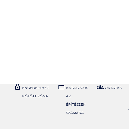



ENGEDÉLYHEZ
KATALÓGUS
OKTATÁS
KÖTÖTT ZÓNA
AZ
ÉPÍTÉSZEK
SZÁMÁRA