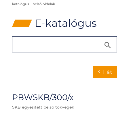
katalógus
belső oldalak
⸠
E-katalógus
Hát
chevron_left
PBWSKB/300/x
SKB egyesített belső tokvégek