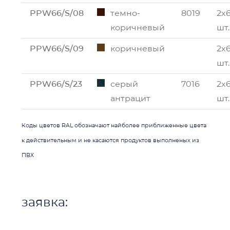
PPW66/S/08
темно-
8019
2x
коричневый
шт.
PPW66/S/09
коричневый
2x
шт.
PPW66/S/23
серый
7016
2x
антрацит
шт.
Коды цветов RAL обозначают найболее приближенные цвета
к действительным и не касаются продуктов выполненых из
ПВХ
заявка: