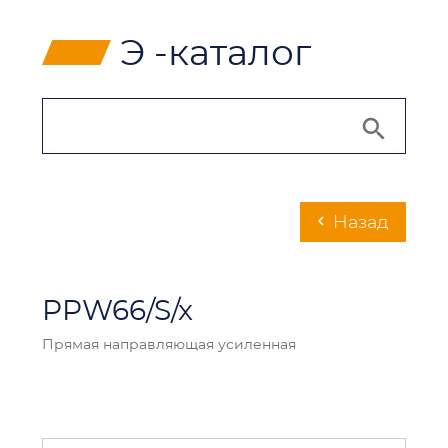
⸠
Э -каталог
Hазад
chevron_left
PPW66/S/x
Прямая направляющая усиленная