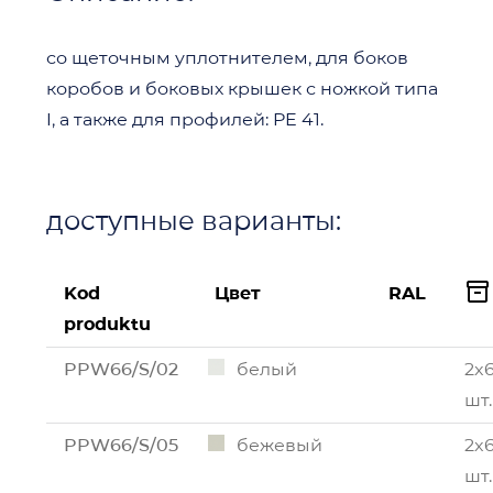
со щеточным уплотнителем, для боков
коробов и боковых крышек с ножкой типа
I, а также для профилей: PE 41.
доступные варианты:

Kod
Цвет
RAL
produktu
PPW66/S/02
белый
2x
шт.
PPW66/S/05
бежевый
2x
шт.