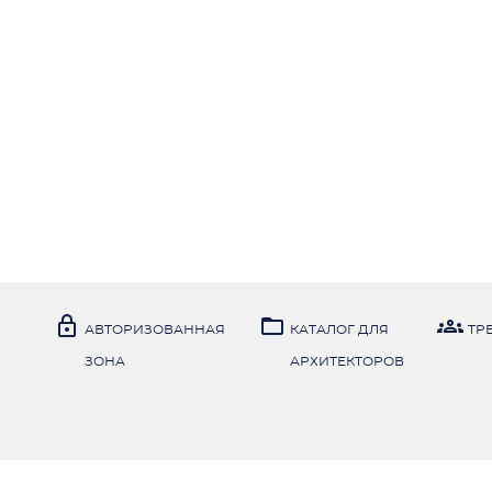



АВТОРИЗОВАННАЯ
КАТАЛОГ ДЛЯ
TР
ЗОНА
АРХИТЕКТОРОВ