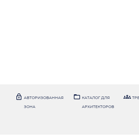



АВТОРИЗОВАННАЯ
КАТАЛОГ ДЛЯ
TР
ЗОНА
АРХИТЕКТОРОВ