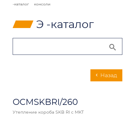
-каталог
консоли
⸠
Э -каталог
Hазад
chevron_left
OCMSKBRI/260
Утепление короба SKB RI с MKT