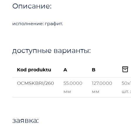
Описание:
исполнение: графит.
доступные варианты:

Kod produktu
A
B
OCMSKBRI/260
55.0000
127.0000
50x
мм
мм
шт. 
заявка: