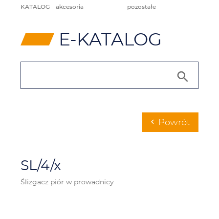
KATALOG
akcesoria
pozostałe
⸠
E-KATALOG
Powrót
chevron_left
SL/4/x
Ślizgacz piór w prowadnicy