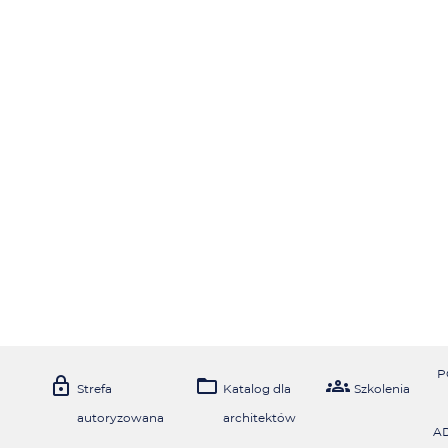
P



Strefa
Katalog dla
Szkolenia
autoryzowana
architektów
A