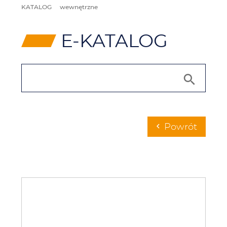
KATALOG
wewnętrzne
⸠
E-KATALOG
Powrót
chevron_left