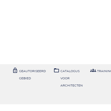



GEAUTORISEERD
CATALOGUS
TRAININ
GEBIED
VOOR
ARCHITECTEN