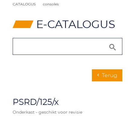
CATALOGUS
consoles
⸠
E-CATALOGUS
Terug
chevron_left
PSRD/125/x
Onderkast - geschikt voor revisie