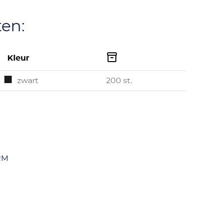
ten:

Kleur
zwart
200 st.
RM