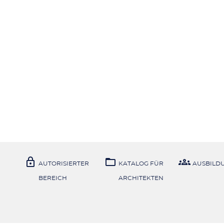



AUTORISIERTER
KATALOG FÜR
AUSBILD
BEREICH
ARCHITEKTEN