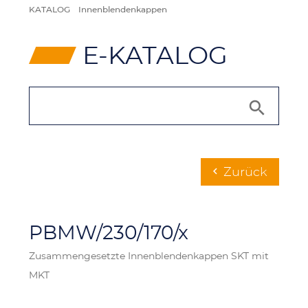
KATALOG
Innenblendenkappen
⸠
E-KATALOG
Zurück
chevron_left
PBMW/230/170/x
Zusammengesetzte Innenblendenkappen SKT mit
MKT