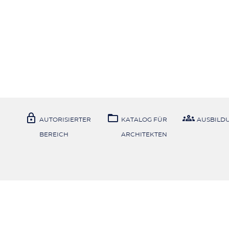



AUTORISIERTER
KATALOG FÜR
AUSBILD
BEREICH
ARCHITEKTEN