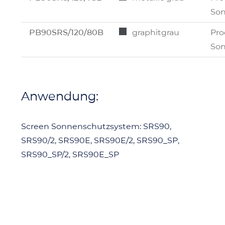
Son
PB90SRS/120/80B
graphitgrau
Pro
Son
Anwendung:
Screen Sonnenschutzsystem: SRS90,
SRS90/2, SRS90E, SRS90E/2, SRS90_SP,
SRS90_SP/2, SRS90E_SP