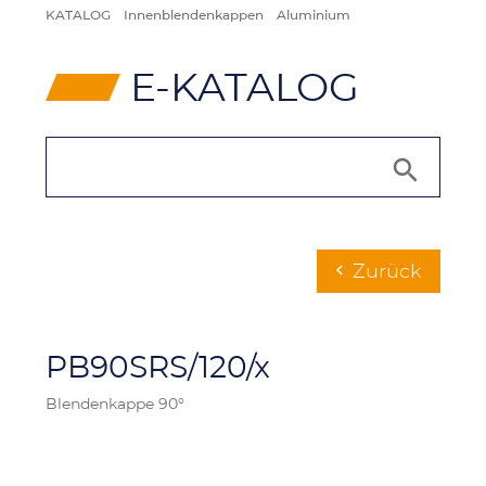
KATALOG
Innenblendenkappen
Aluminium
⸠
E-KATALOG
Zurück
chevron_left
PB90SRS/120/x
Blendenkappe 90°