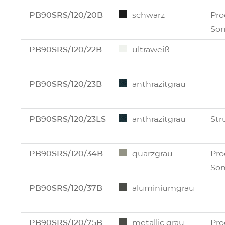
PB90SRS/120/20B
schwarz
Pro
Son
PB90SRS/120/22B
ultraweiß
PB90SRS/120/23B
anthrazitgrau
PB90SRS/120/23LS
anthrazitgrau
Str
PB90SRS/120/34B
quarzgrau
Pro
Son
PB90SRS/120/37B
aluminiumgrau
PB90SRS/120/75B
metallic grau
Pro