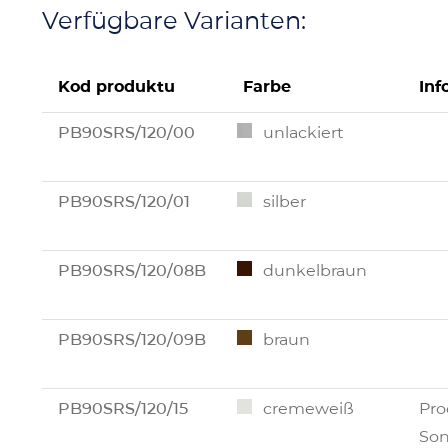
Verfügbare Varianten:
Kod produktu
Farbe
Inf
PB90SRS/120/00
unlackiert
PB90SRS/120/01
silber
PB90SRS/120/08B
dunkelbraun
PB90SRS/120/09B
braun
PB90SRS/120/15
cremeweiß
Pro
Son